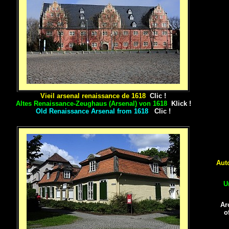
Vieil arsenal renaissance de 1618
Clic !
Altes Renaissance-Zeughaus (Arsenal) von 1618
Klick !
Old Renaissance Arsenal from 1618
Clic !
Aut
U
Ar
o