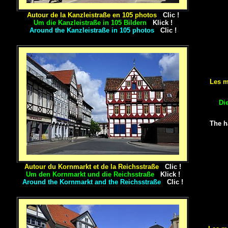
Autour de la Kanzleistraße en 105 photos
Clic !
Um die Kanzleistraße
in 105 Bildern
Klick !
Around the Kanzleistraße in 105 photos
Clic !
Les m
Di
The h
Autour du Kornmarkt et de la Reichsstraße
Clic !
Um den Kornmarkt und die Reichsstraße
Klick !
Around the Kornmarkt and the Reichsstraße
Clic !