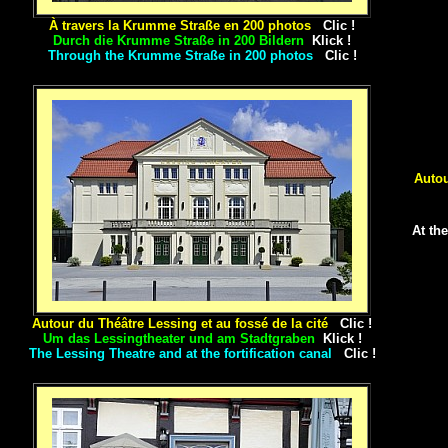
À travers la Krumme Straße en 200 photos
Clic !
Durch die Krumme Straße in 200 Bildern
Klick !
Through the Krumme Straße in 200 photos
Clic !
Autou
At the
Autour du Théâtre Lessing et au fossé de la cité
Clic !
Um das Lessingtheater
und am Stadtgraben
Klick !
T
he Lessing Theatre and at the fortification canal
Clic !