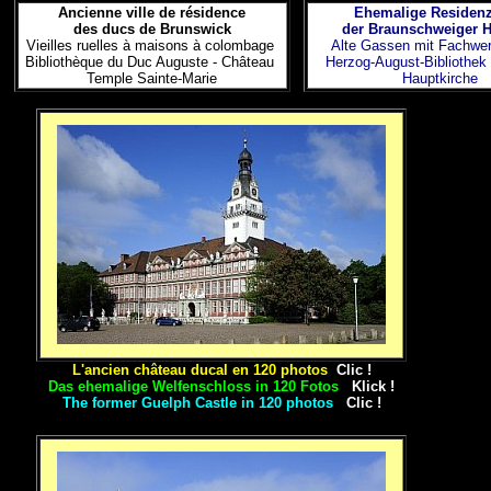
Ancienne ville de résidence
Ehemalige Residenz
des ducs de Brunswick
der Braunschweiger 
Vieilles ruelles à maisons à colombage
Alte Gassen mit Fachwe
Bibliothèque du Duc Auguste - Château
Herzog-August-Bibliothek
Temple Sainte-Marie
Hauptkirche
L'ancien château ducal en 120 photos
Clic !
Das ehemalige Welfenschloss in 120 Fotos
Klick !
The former Guelph Castle
in 120 photos
Clic !