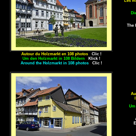
Les m
Di
The 
Autour du Holzmarkt en 108 photos
Clic !
Um den Holzmarkt in 108 Bildern
Klick !
Around the Holzmarkt in 108 photos
Clic !
Au
Um 
E