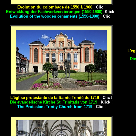
Évolution du colombage
de 1550 à 1900
Clic !
Entwicklung der Fachwerkverzierungen (1550-1900)
Klick !
Evolution of the wooden ornaments (1550-1900)
Clic !
L'ég
Die
L'église protestante de la Sainte-Trinité de 1719
Clic !
Die evangelische Kirche St. Trinitatis von 1719
Klick !
The Protestant Trinity Church from 1719
Clic !