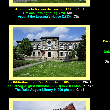
Autour de la Maison de Lessing (1735)
Clic !
Um das Lessinghaus (1735)
Klick !
Around the Lessing's House (1735)
Clic !
Déco
Ent
Dis
La Bibliothèque du Duc Auguste en 200 photos
Clic !
Die Herzog August Bibliothek (HAB) in 200 Fotos
Klick !
The Duke August Library
in 200 photos
Clic !