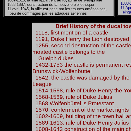
1807-1813, la ville appartient au royaume de Westphalie
1883-18
1883-1887, construction de la nouvelle bibliothèque
11.Apri
11 avril 1945, la ville est prise par les troupes américaines,
eingeno
peu de dommages par les attaques aériennes
Brief History of the ducal t
1118, first mention of a castle
1191, Duke Henry the Lion destroyed 
1255, second destruction of the castle
moated castle belongs to the
Guelph dukes
1432-1753 the castle is permanent res
Brunswick-Wolfenbüttel
1542, the castle was damaged by the t
League
1514-1568, rule of Duke Henry the Y
1568-1589, rule of Duke Julius
1568 Wolfenbüttel is Protestant
1570, conferment of the market rights
1602-1609, building of the town hall 
1589-1613, rule of Duke Henry Julius
1608-1643 construction of the main c