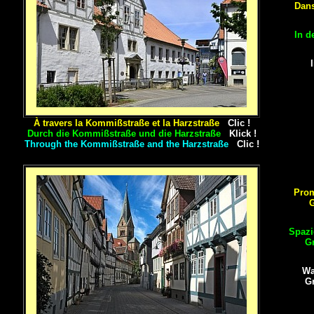
Dans
In d
À travers la Kommißstraße et la Harzstraße
Clic !
Durch die Kommißstraße und die Harzstraße
Klick !
Through the Kommißstraße and the Harzstraße
Clic !
Prom
G
Spazi
Gr
Wa
G