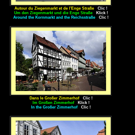
Autour du Ziegenmarkt et de l'Enge Straße
Clic !
Um den Ziegenmarkt und die Enge Straße
Klick !
Around the Kornmarkt and the Reichsstraße
Clic !
Dans le Großer Zimmerhof
Clic !
Im Großen Zimmerhof
Klick !
In the Großer Zimmerhof
Clic !