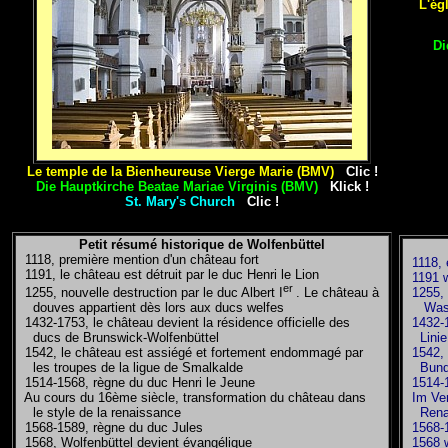
L'ég
Di
Le temple de la Bienheureuse Vierge Marie (BMV)
Clic !
Die Hauptkirche Beatae
Mariae Virginis (BMV)
Klick !
St. Mary's Church
Clic !
Petit résumé historique de Wolfenbüttel
1118, première mention d'un château fort
1118, e
1191, le château est détruit par le duc Henri le Lion
1191 wi
er
1255, e
1255, nouvelle destruction par le duc Albert I
. Le château à
Wasser
douves appartient dès lors aux ducs welfes
1432-17
1432-1753, le château devient la résidence officielle des
Linie 
ducs de Brunswick-Wolfenbüttel
1542, d
1542, le château est assiégé et fortement endommagé par
Bundes
les troupes de la ligue de Smalkalde
1514-1
1514-1568, règne du duc Henri le Jeune
Im Verl
Au cours du 16ème siècle, transformation du château dans
Renais
le style de la renaissance
1568-1
1568-1589, règne du duc Jules
1568 wi
1568, Wolfenbüttel devient évangélique