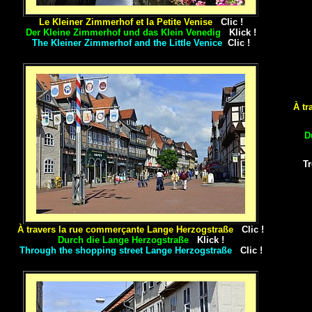
Le Kleiner Zimmerhof
et la Petite Venise
Clic !
Der
Kleine Zimmerhof und das Klein Venedig
Klick !
The Kleiner Zimmerhof and the Little Venice
Clic !
À tr
D
Tr
À travers la rue commerçante Lange Herzogstraße
Clic !
Durch die Lange Herzogstraße
Klick !
Through the shopping street Lange Herzogstraße
Clic !