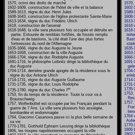
1570, V
1570, octroi des droits de marché
1602-1
1602-1609, construction de l'hôtel de ville et la balance
1589-16
1589-1613, règne du duc Henri Jules
1608-16
1608-1643, construction de l'église protestante Sainte-Marie
1613-16
1613-1634, règne du duc Frédéric Ulrich
1618 w
1618, construction de l'arsenal
1618-16
1618-1648, la ville sera plusieurs fois occupée et détruite en
teilwei
partie. Entourée de remblais fortifiés, de fossés remplis
Bastion
d'eau et de bastions, la cité était l'une des plus fortes
stärks
forteresses du nord de l'Allemagne
1635-1
1635-1666, règne du duc Auguste le Jeune
1653-16
1653-1658, construction de la ville Auguste
1666-1
1666-1704, règne du duc Rodolphe Auguste
1691-17
1691-1716, le philosophe Leibnitz dirige la bibliothèque du
gelei
duc Auguste
1704-17
1704-1714, dernière grande apogée de la résidence sous le
erlebte
règne du duc Antoine Ulrich
1714-1
1714-1731, règne du duc Auguste Guillaume
1731-1
1731-1735, règne du duc Louis Rodolphe
1735-17
er
1735-1780, règne du duc Charles I
1753, d
1753, fin du temps de la résidence. Toute la cour va à
Resid
Braunschweig
1757, i
1757, Wolfenbüttel est occupée par les Français pendant la
Franzo
guerre de 7 Ans. La ville sera plusieurs fois assiégée,
bescho
bombardée et endommagée
1764 ve
1764, Giacomo Casanova passe ici la plus belle semaine de
Aufent
sa vie
1770-17
1770-1781, Gotthold Ephraim Lessing dirige la bibliothèque
1806 be
1806, les troupes napoléoniennes occupent la ville
1807-18