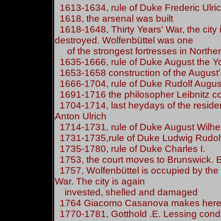
1613-1634, rule of Duke Frederic Ulri
1618, the arsenal was built
1618-1648, Thirty Years' War, the city 
destroyed. Wolfenbüttel was one
of the strongest fortresses in North
1635-1666, rule of Duke August the Y
1653-1658 construction of the August
1666-1704, rule of Duke Rudolf Augus
1691-1716 the philosopher Leibnitz co
1704-1714, last heydays of the residen
Anton Ulrich
1714-1731, rule of Duke August Wilh
1731-1735,rule of Duke Ludwig Rudol
1735-1780, rule of Duke Charles I.
1753, the court moves to Brunswick. E
1757, Wolfenbüttel is occupied by the
War. The city is again
invested, shelled and damaged
1764 Giacomo Casanova makes here 
1770-1781, Gotthold .E. Lessing condu