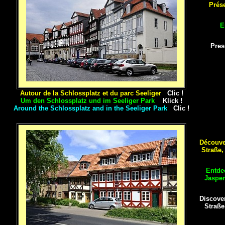
Prése
E
Pres
Autour de la Schlossplatz et du parc Seeliger
Clic !
Um den Schlossplatz und im Seeliger Park
Klick !
Around the Schlossplatz and in the Seeliger Park
Clic !
Découver
Straße,
Entde
Jasper
Discover
Straße