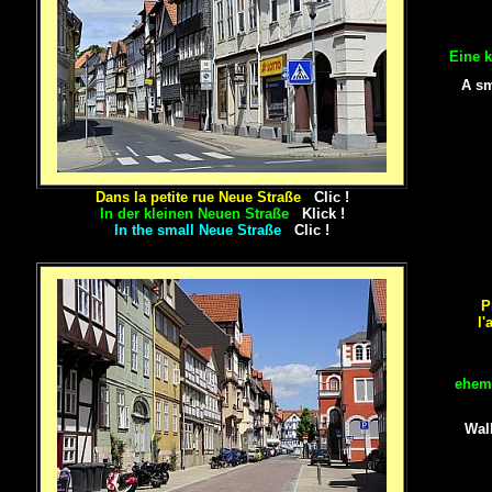
Eine k
A sm
Dans la petite rue Neue Straße
Clic !
In der kleinen Neuen Straße
Klick !
In the small Neue Straße
Clic !
P
l'
ehema
Wal