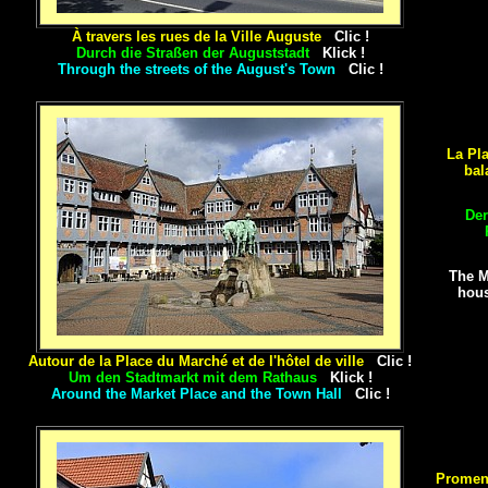
À travers les rues de la Ville Auguste
Clic !
Durch die Straßen der Auguststadt
Klick !
Through the streets of the August's Town
Clic !
La Pl
bal
Der
The M
hous
Autour de la Place du Marché et de l'hôtel de ville
Clic !
Um den Stadtmarkt mit dem Rathaus
Klick !
Around the Market Place and the Town Hall
Clic !
Promena