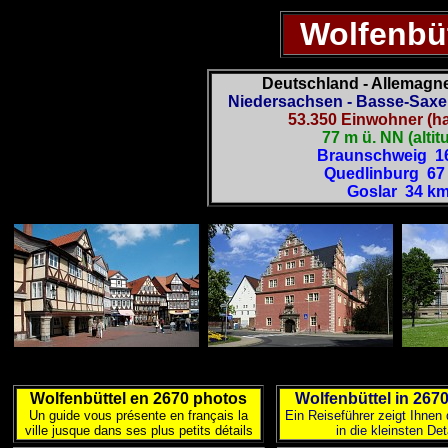
Wolfenbüt
Deutschland - Allemagn
Niedersachsen - Basse-Saxe
53.350 Einwohner (ha
77 m ü. NN (altit
Braunschweig 1
Quedlinburg 67
Goslar 34 k
Wolfenbüttel en 2670 photos
Wolfenbüttel in 2670
Un guide vous présente en français la
Ein Reiseführer zeigt Ihnen 
ville jusque dans ses plus petits détails
in die kleinsten Det