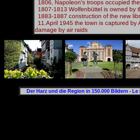
1806, Napoleon's troops occupied the c
1807-1813 Wolfenbüttel is owned by t
1883-1887 construction of the new libr
11.April 1945 the town is captured by 
damage by air raids
Der Harz und die Region in 150.000 Bildern - Le 