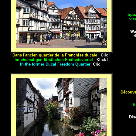
Spaz
vie
Wa
t
Dans l'ancien quartier de la Franchise ducale
Clic !
Im ehemaligen fürstlichen Freiheitsviertel
Klick !
In the former Ducal Freedom Quartier
Clic !
Découver
E
Dis