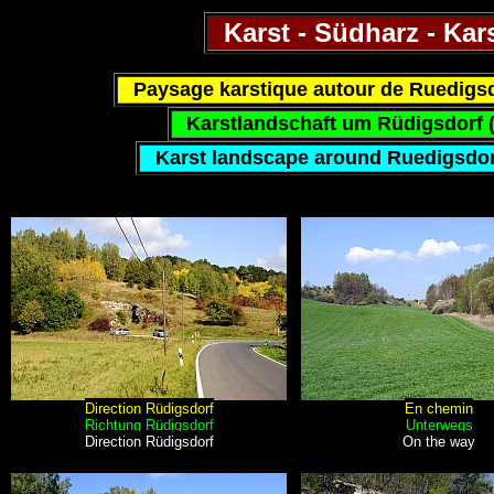
Karst - Südharz - Ka
Paysage karstique autour de Ruedigs
Karstlandschaft um Rüdigsdorf (
Karst landscape around Ruedigsdor
Direction Rüdigsdorf
En chemin
Richtung Rüdigsdorf
Unterwegs
Direction Rüdigsdorf
On the way