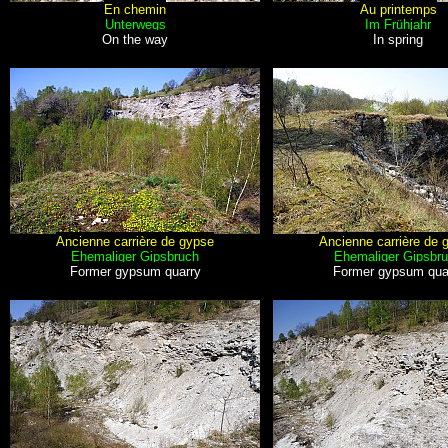
En chemin
Au printemps
Unterwegs
Im Frühjahr
On the way
In spring
Ancienne carrière de gypse
Ancienne carrière de 
Ehemaliger Gipsbruch
Ehemaliger Gipsbr
Former gypsum quarry
Former gypsum qua