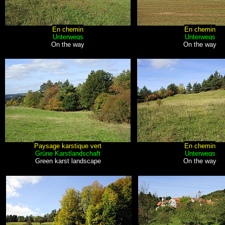
En chemin
En chemin
Unterwegs
Unterwegs
On the way
On the way
Paysage karstique vert
En chemin
Grüne Karstlandschaft
Unterwegs
Green karst landscape
On the way