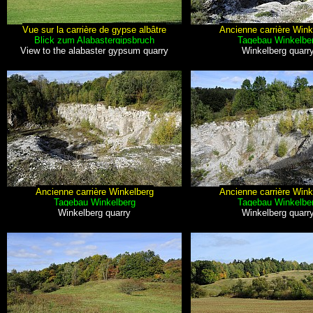
Vue sur la carrière de gypse albâtre
Ancienne carrière Wink
Blick zum Alabastergipsbruch
Tagebau Winkelbe
View to the alabaster gypsum quarry
Winkelberg quarr
Ancienne carrière Winkelberg
Ancienne carrière Wink
Tagebau Winkelberg
Tagebau Winkelbe
Winkelberg quarry
Winkelberg quarr