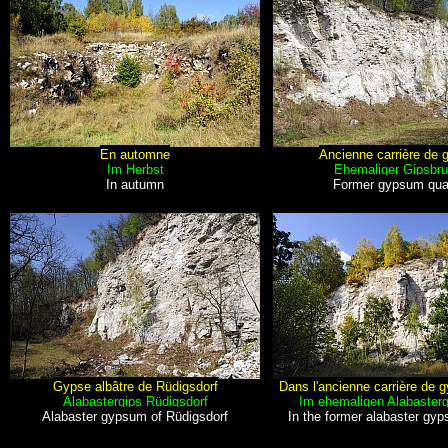
En automne
Ancienne carrière de 
Im Herbst
Ehemaliger Gipsbr
In autumn
Former gypsum qua
Gypse albâtre de Rüdigsdorf
Dans l'ancienne carrière de g
Alabastergips Rüdigsdorf
Im ehemaligen Alabasterg
Alabaster gypsum of Rüdigsdorf
In the former alabaster gy