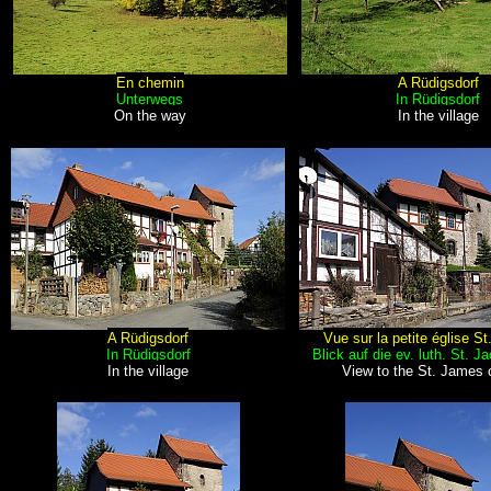
En chemin
A Rüdigsdorf
Unterwegs
In Rüdigsdorf
On the way
In the village
A Rüdigsdorf
Vue sur la petite église S
In Rüdigsdorf
Blick auf die ev. luth. St. J
In the village
View to the St. James 