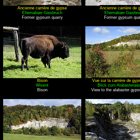
Ancienne carrière de gypse
Ancienne carrière de 
Ehemaliger Gipsbruch
Ehemaliger Gipsbr
Former gypsum quarry
Former gypsum qua
Bison
Vue sur la carrière de gyp
Wisent
Blick zum Alabastergip
Bison
View to the alabaster gyp