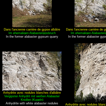
Dans l'ancienne carrière de gypse albâtre
Dans l'ancienne carrière de g
Im ehemaligen Alabastergipsbruch
Im ehemaligen Alabasterg
In the former alabaster gypsum quarry
In the former alabaster gy
Anhydrite avec nodules blanches d'albâtre
Vergipster Anhydrit mit weißen Alabaster
Knollen (Kugeln)
Anhydrite with white alabaster nodules
Anhydrite avec nodules blanc