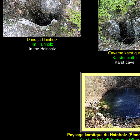
Dans la Hainholz
Im Hainholz
In the Hainholz
Caverne karstiqu
Karstschlotte
Karst cave
Paysage karstique du Hainholz (Éta
Karstlandschaft Hainholz (Pfe