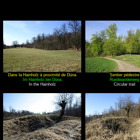
Dans la Hainholz à proximité de Düna
Sentier pédestre
Im Hainholz bei Düna
Rundwanderweg
In the Hainholz
Circular trail