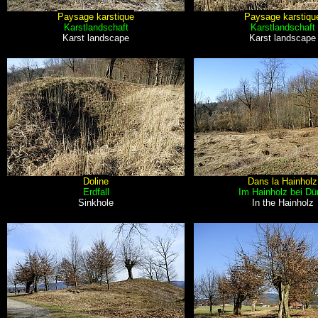
Paysage karstique
Paysage karstiqu
Karstlandschaft
Karstlandschaft
Karst landscape
Karst landscape
Doline
Dans la Hainholz
Erdfall
Im Hainholz bei Dü
Sinkhole
In the Hainholz