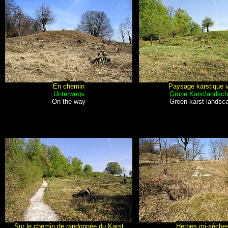
En chemin
Paysage karstique v
Unterwegs
Grüne Karstlandsch
On the way
Green karst landsc
Sur le chemin de randonnée du Karst
Herbes mi-sèche