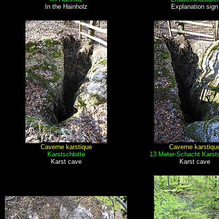
In the Hainholz
Explanation sign
Caverne karstique
Caverne karstiqu
Karstschlotte
13 Meter-Schacht Karsts
Karst cave
Karst cave