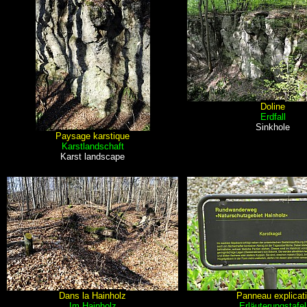
Doline
Erdfall
Sinkhole
Paysage karstique
Karstlandschaft
Karst landscape
Dans la Hainholz
Panneau explicati
Im Hainholz
Erläuterungstafel