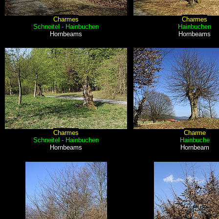
Charmes
Charmes
Schneitel - Hainbuchen
Hainbuchen
Hornbeams
Hornbeams
Charmes
Charme
Schneitel - Hainbuchen
Hainbuche
Hornbeams
Hornbeam