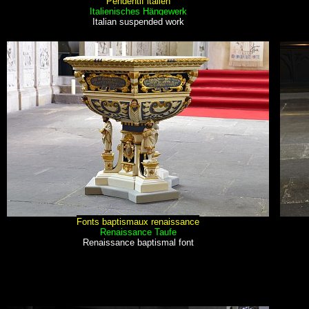
Pendentif italien
Italienisches Hängewerk
Italian suspended work
Fonts baptismaux renaissance
Renaissance Taufe
Renaissance baptismal font