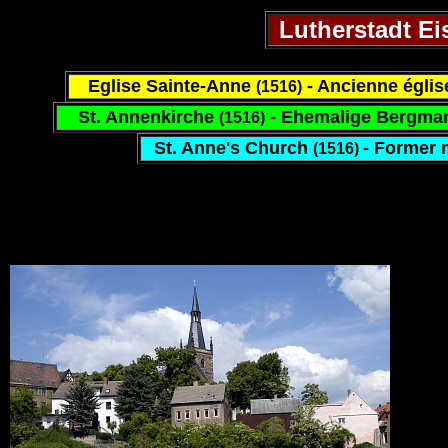
Lutherstadt Ei
Eglise Sainte-Anne
- Ancienne églis
(1516)
St. Annenkirche
- Ehemalige Bergman
(1516)
St. Anne's Church
- Former 
(1516)