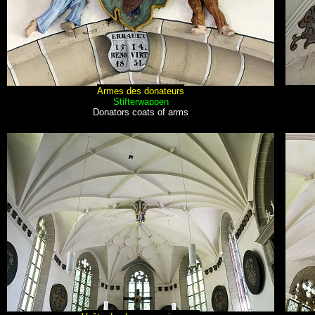
Armes des donateurs
Stifterwappen
Donators coats of arms