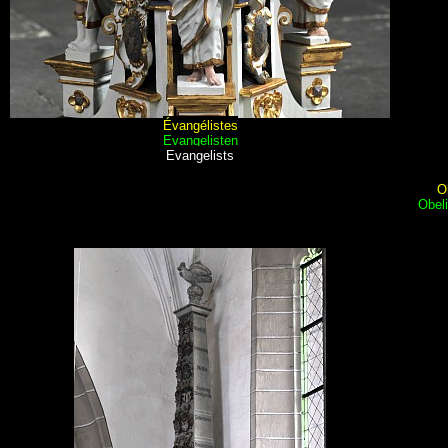
Évangélistes
Evangelisten
Evangelists
O
Obel