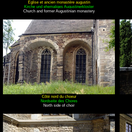
Eglise et ancien monastère augustin
Kirche und ehemaliges Augustinerkloster
Church and former Augustinian monastery
Côté nord du choeur
Nordseite des Chores
North side of choir